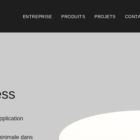
ENTREPRISE
PRODUITS
PROJETS
CONT
Catalogues
Document
Essence [PT/EN]
Cons
Hospitality [EN]
Cert
ess
Hospitality [PT]
Cond
Général [EN/FR]
Cond
plication 
Général [PT/ES]
Logo
minimale dans 