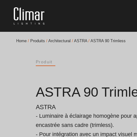
Home
/
Produits
/
Architectural
/
ASTRA
/
ASTRA 90 Trimless
Brochures
Produit
Finishes Book
BOYA OUT Shapes
ASTRA 90 Triml
Solutions Acoustiques
ASTRA
Meilleurs Projets
- Luminaire à éclairage homogène pour ap
encastrée sans cadre (trimless).

- Pour intégration avec un impact visuel 