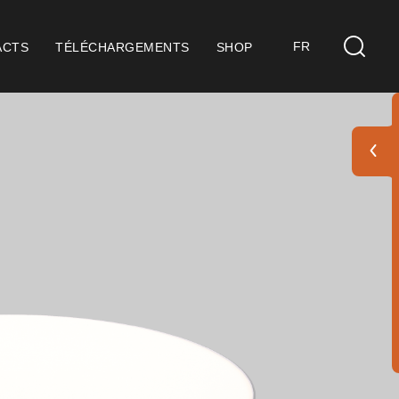
FR
ACTS
TÉLÉCHARGEMENTS
SHOP
s
idérations Générales
ification ISO 9001
itions de Vente
itions de Garantie
 Pack