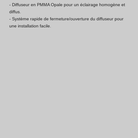
- Diffuseur en PMMA Opale pour un éclairage homogène et 
Certification ISO 9001
diffus.

- Système rapide de fermeture/ouverture du diffuseur pour 
Conditions de Vente
une installation facile.
Conditions de Garantie
Logo Pack