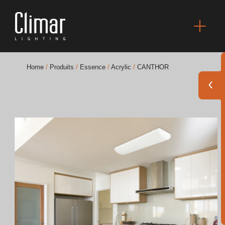
Home
/
Produits
/
Essence
/
Acrylic
/
CANTHOR
Brochures
Finishes Book
BOYA OUT Shapes
Solutions Acoustiques
Meilleurs Projets