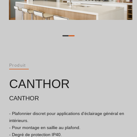
Catalogues
Essence [PT/EN]
Hospitality [EN]
Hospitality [PT]
Produit
Général [EN/FR]
CANTHOR
Général [PT/ES]
CANTHOR
- Plafonnier discret pour applications d'éclairage général en 
Documents
intérieurs.

- Pour montage en saillie au plafond.

Considérations Générales
- Degré de protection IP40.
