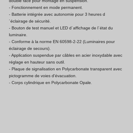
double face pour montage en suspension.

- Fonctionnement en mode permanent.

Certification ISO 9001
- Batterie intégrée avec autonomie pour 3 heures d
´éclairage de sécurité.

Conditions de Vente
- Bouton de test manuel et LED d´affichage de l´état du 
luminaire.

Conditions de Garantie
- Conforme à la norme EN 60598-2-22 (Luminaires pour 
éclairage de secours).

Logo Pack
- Application suspendue par câbles en acier inoxydable avec 
réglage en hauteur sans outil.

- Plaque de signalisation en Polycarbonate transparent avec 
pictogramme de voies d'évacuation.

- Corps cylindrique en Polycarbonate Opale.