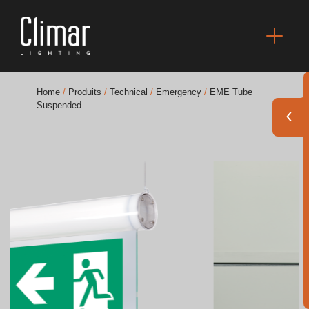
Home
/
Produits
/
Technical
/
Emergency
/
EME Tube
Suspended
Brochures
Finishes Book
BOYA OUT Shapes
Solutions Acoustiques
Meilleurs Projets