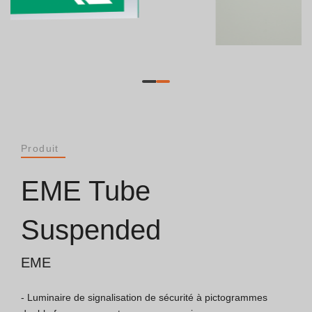
Catalogues
Essence [PT/EN]
Hospitality [EN]
Hospitality [PT]
Produit
Général [EN/FR]
EME Tube
Général [PT/ES]
Suspended
EME
Documents
- Luminaire de signalisation de sécurité à pictogrammes 
Considérations Générales