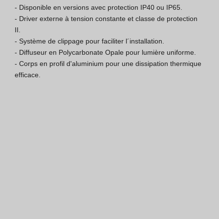
- Disponible en versions avec protection IP40 ou IP65.

Certification ISO 9001
- Driver externe à tension constante et classe de protection 
II.

Conditions de Vente
- Système de clippage pour faciliter l´installation.

- Diffuseur en Polycarbonate Opale pour lumière uniforme.

Conditions de Garantie
- Corps en profil d'aluminium pour une dissipation thermique 
efficace.
Logo Pack