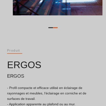
Catalogues
Essence [PT/EN]
Hospitality [EN]
Hospitality [PT]
Produit
Général [EN/FR]
ERGOS
Général [PT/ES]
ERGOS
- Profil compacte et efficace utilisé en éclairage de 
Documents
rayonnages et meubles, l'éclairage en corniche et de 
surfaces de travail.

Considérations Générales
- Application apparente au plafond ou au mur.
