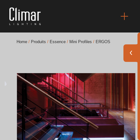
Home
/
Produits
/
Essence
/
Mini Profiles
/
ERGOS
Brochures
Finishes Book
BOYA OUT Shapes
Solutions Acoustiques
Meilleurs Projets