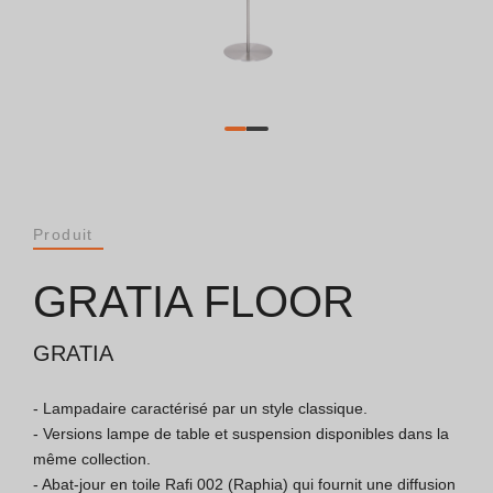
Catalogues
Essence [PT/EN]
Hospitality [EN]
Hospitality [PT]
Produit
Général [EN/FR]
GRATIA FLOOR
Général [PT/ES]
GRATIA
- Lampadaire caractérisé par un style classique.

Documents
- Versions lampe de table et suspension disponibles dans la 
même collection.

Considérations Générales
- Abat-jour en toile Rafi 002 (Raphia) qui fournit une diffusion 