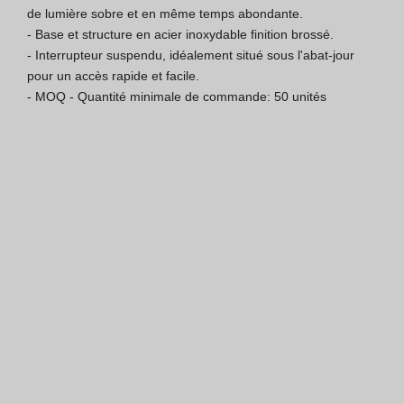
de lumière sobre et en même temps abondante.

Certification ISO 9001
- Base et structure en acier inoxydable finition brossé.

- Interrupteur suspendu, idéalement situé sous l'abat-jour 
Conditions de Vente
pour un accès rapide et facile.

- MOQ - Quantité minimale de commande: 50 unités
Conditions de Garantie
Logo Pack