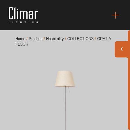
Home
/
Produits
/
Hospitality
/
COLLECTIONS
/
GRATIA
FLOOR
Brochures
Finishes Book
BOYA OUT Shapes
Solutions Acoustiques
Meilleurs Projets