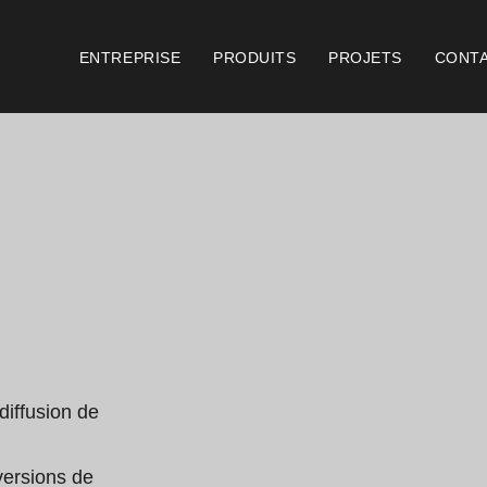
ENTREPRISE
PRODUITS
PROJETS
CONT
Catalogues
Document
Essence [PT/EN]
Cons
Hospitality [EN]
Cert
Hospitality [PT]
Cond
Général [EN/FR]
Cond
diffusion de 
Général [PT/ES]
Logo
ersions de 