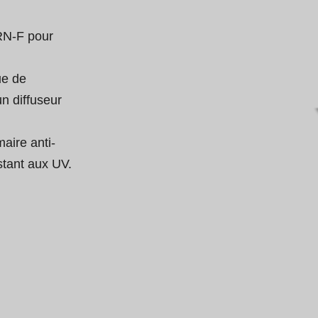
RN-F pour 
e de 
n diffuseur 
aire anti-
stant aux UV.