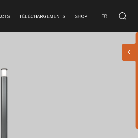
FR
ACTS
TÉLÉCHARGEMENTS
SHOP
s
idérations Générales
ification ISO 9001
itions de Vente
itions de Garantie
 Pack