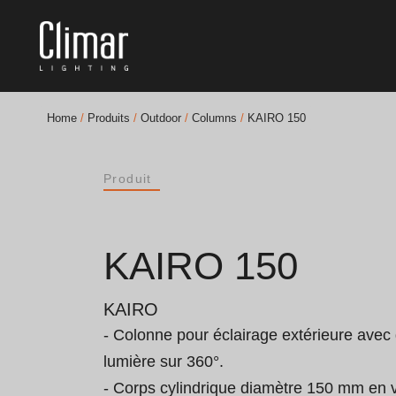
Home
/
Produits
/
Outdoor
/
Columns
/
KAIRO 150
Brochures
Produit
Finishes Book
BOYA OUT Shapes
KAIRO 150
Solutions Acoustiques
KAIRO
Meilleurs Projets
- Colonne pour éclairage extérieure avec 
lumière sur 360°.

- Corps cylindrique diamètre 150 mm en v