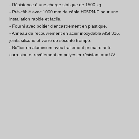
- Résistance à une charge statique de 1500 kg.

Certification ISO 9001
- Pré-câblé avec 1000 mm de câble H05RN-F pour une 
installation rapide et facile.

Conditions de Vente
- Fourni avec boîtier d'encastrement en plastique.

- Anneau de recouvrement en acier inoxydable AISI 316, 
Conditions de Garantie
joints silicone et verre de sécurité trempé.

- Boîtier en aluminium avec traitement primaire anti-
Logo Pack
corrosion et revêtement en polyester résistant aux UV.