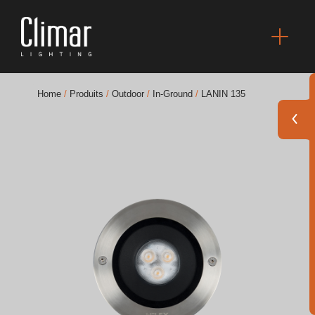
Home
/
Produits
/
Outdoor
/
In-Ground
/
LANIN 135
Brochures
Finishes Book
BOYA OUT Shapes
Solutions Acoustiques
Meilleurs Projets