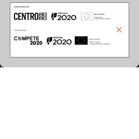
Caractéristiques du Produit
(11 articles trouvés)
Puissance du Système (W)
Température de Coleur
4,0
3000K