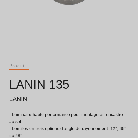
Catalogues
Essence [PT/EN]
Hospitality [EN]
Hospitality [PT]
Produit
Général [EN/FR]
LANIN 135
Général [PT/ES]
LANIN
- Luminaire haute performance pour montage en encastré 
Documents
au sol.

- Lentilles en trois options d'angle de rayonnement: 12°, 35° 
Considérations Générales
ou 48°.
