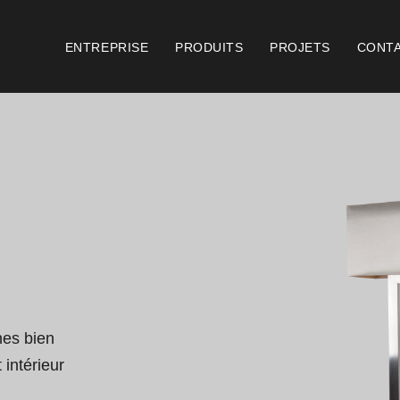
ENTREPRISE
PRODUITS
PROJETS
CONT
Catalogues
Document
Essence [PT/EN]
Cons
Hospitality [EN]
Cert
Hospitality [PT]
Cond
Général [EN/FR]
Cond
nes bien 
 intérieur 
Général [PT/ES]
Logo