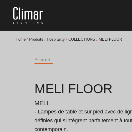
Home
/
Produits
/
Hospitality
/
COLLECTIONS
/
MELI FLOOR
Brochures
Produit
Finishes Book
BOYA OUT Shapes
MELI FLOOR
Solutions Acoustiques
MELI
Meilleurs Projets
- Lampes de table et sur pied avec de lig
définies qui s'intègrent parfaitement à tout
contemporain.
