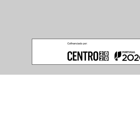
MELI Floor Brushed stainless steel max. 60W E
33.06.10.160049