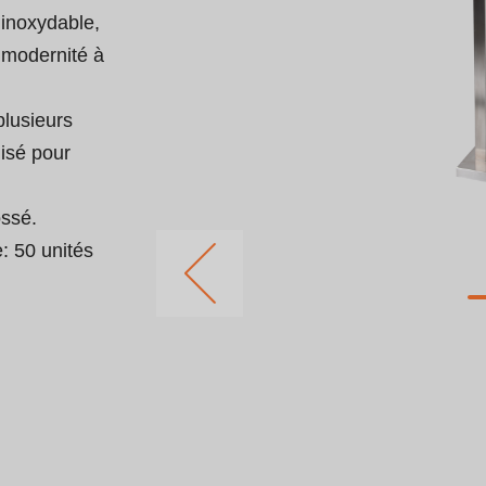
r inoxydable, 
 modernité à 
plusieurs 
isé pour 
ssé.

 50 unités