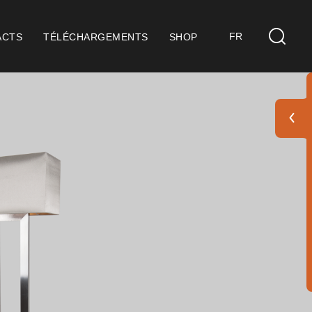
FR
ACTS
TÉLÉCHARGEMENTS
SHOP
s
idérations Générales
ification ISO 9001
itions de Vente
itions de Garantie
 Pack