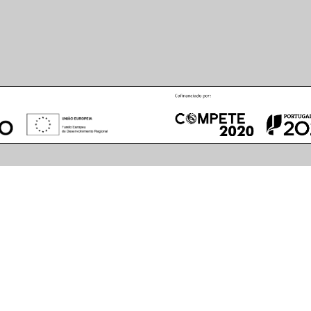
27 Grey
PDF
CE
LDT