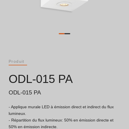
Catalogues
Essence [PT/EN]
Hospitality [EN]
Hospitality [PT]
Produit
Général [EN/FR]
ODL-015 PA
Général [PT/ES]
ODL-015 PA
- Applique murale LED à émission direct et indirect du flux 
Documents
lumineux.

- Répartition du flux lumineux: 50% en émission directe et 
Considérations Générales
50% en émission indirecte.
