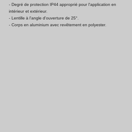
- Degré de protection IP44 approprié pour l'application en 
Certification ISO 9001
intérieur et extérieur.

- Lentille à l'angle d'ouverture de 25°.

Conditions de Vente
- Corps en aluminium avec revêtement en polyester.
Conditions de Garantie
Logo Pack