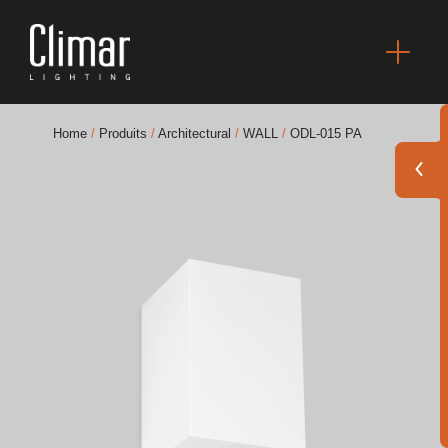
Home
/
Produits
/
Architectural
/
WALL
/
ODL-015 PA
Brochures
Finishes Book
BOYA OUT Shapes
Solutions Acoustiques
Meilleurs Projets