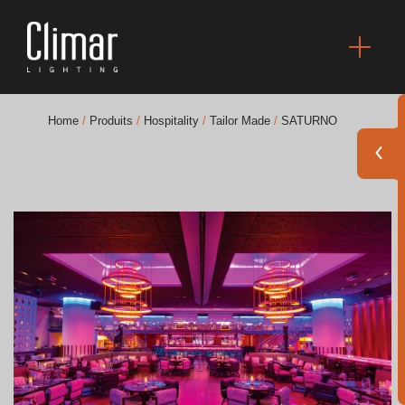
Home
/
Produits
/
Hospitality
/
Tailor Made
/
SATURNO
Brochures
Finishes Book
BOYA OUT Shapes
Solutions Acoustiques
Meilleurs Projets