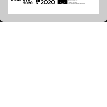
SATURNO 640W LED Pearl Gold
33.06.40.001583
PDF
CE
LDT
Autres
Documents
Étiquette Efficacité Énergétique