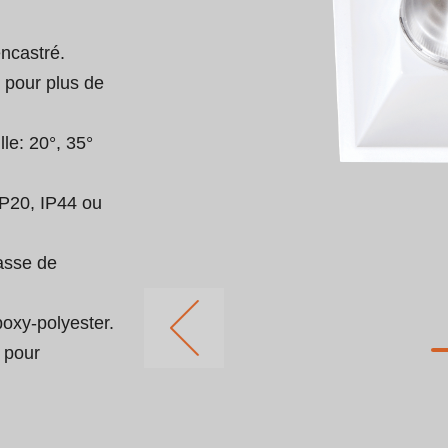
castré.

 pour plus de 
lle: 20°, 35° 
IP20, IP44 ou 
asse de 
xy-polyester.

 pour 