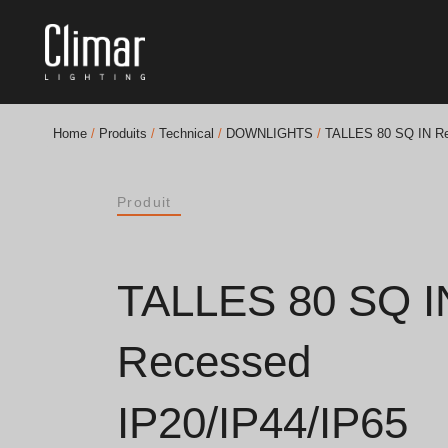
Home
/
Produits
/
Technical
/
DOWNLIGHTS
/
TALLES 80 SQ IN Re
Brochures
Produit
Finishes Book
BOYA OUT Shapes
TALLES 80 SQ I
Solutions Acoustiques
Recessed
Meilleurs Projets
IP20/IP44/IP65