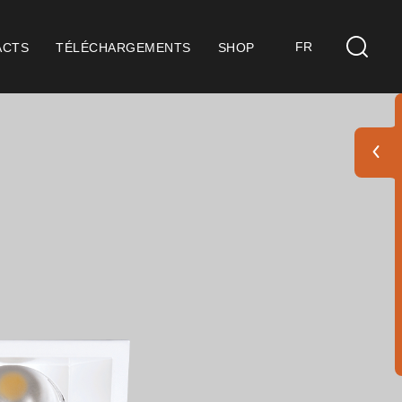
FR
ACTS
TÉLÉCHARGEMENTS
SHOP
s
idérations Générales
ification ISO 9001
itions de Vente
itions de Garantie
 Pack