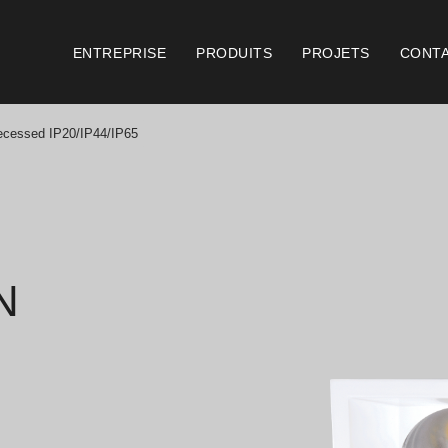
ENTREPRISE
PRODUITS
PROJETS
CONT
cessed IP20/IP44/IP65
Catalogues
Document
Essence [PT/EN]
Cons
Hospitality [EN]
Cert
N
Hospitality [PT]
Cond
Général [EN/FR]
Cond
Général [PT/ES]
Logo