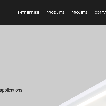
ENTREPRISE
PRODUITS
PROJETS
CONT
Catalogues
Document
Essence [PT/EN]
Cons
Hospitality [EN]
Cert
Hospitality [PT]
Cond
Général [EN/FR]
Cond
applications 
Général [PT/ES]
Logo