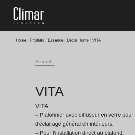
Home
/
Produits
/
Essence
/
Decor Home
/
VITA
Brochures
Produit
Finishes Book
BOYA OUT Shapes
VITA
Solutions Acoustiques
VITA
Meilleurs Projets
– Plafonnier avec diffuseur en verre pour 
d'éclairage général en intérieurs.

– Pour l’installation direct au plafond.
