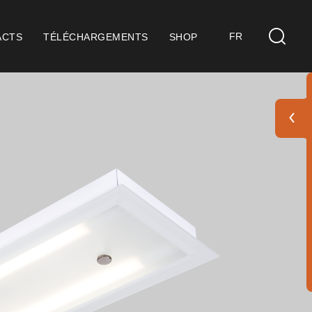
FR
ACTS
TÉLÉCHARGEMENTS
SHOP
s
idérations Générales
ification ISO 9001
itions de Vente
itions de Garantie
 Pack