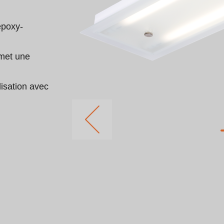
époxy-
met une 
isation avec 