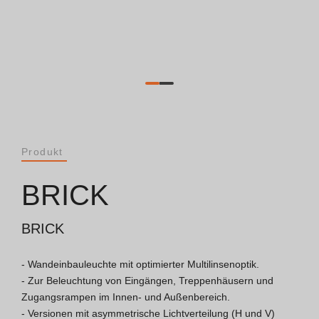
Dokumente
Allgemeine Betrachtungen
ISO 9001 Zertifikat
Allgemeine Verkaufsbedingungen
Produkt
Garantiebedingungen
BRICK
Logo Pack
BRICK
- Wandeinbauleuchte mit optimierter Multilinsenoptik.

Kataloge
- Zur Beleuchtung von Eingängen, Treppenhäusern und 
Zugangsrampen im Innen- und Außenbereich.

Essence Katalog [PT/EN]
- Versionen mit asymmetrische Lichtverteilung (H und V) 