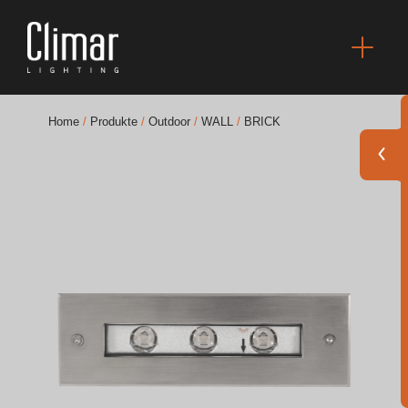
Home
/
Produkte
/
Outdoor
/
WALL
/
BRICK
Broschüres
Finishes Book
BOYA OUT Shapes
Akustische Lösungen
Beste Projekte