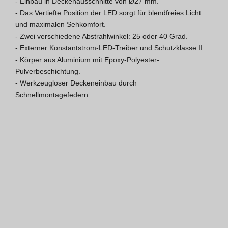
- Einbau in Deckenausschnitte von Ø27 mm.

- Das Vertiefte Position der LED sorgt für blendfreies Licht 
Hospitality Katalog [EN]
und maximalen Sehkomfort.

- Zwei verschiedene Abstrahlwinkel: 25 oder 40 Grad.

Hospitality Katalog [PT]
- Externer Konstantstrom-LED-Treiber und Schutzklasse II.

- Körper aus Aluminium mit Epoxy-Polyester-
Gesamkatalog [EN/FR]
Pulverbeschichtung.

- Werkzeugloser Deckeneinbau durch 
Gesamkatalog [PT/ES]
Schnellmontagefedern.