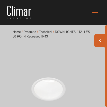
Home
/
Produkte
/
Technical
/
DOWNLIGHTS
/
TALLES
30 RO IN Recessed IP43
Broschüres
Finishes Book
BOYA OUT Shapes
Akustische Lösungen
Beste Projekte