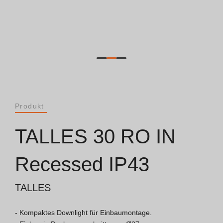
Dokumente
Allgemeine Betrachtungen
ISO 9001 Zertifikat
Allgemeine Verkaufsbedingungen
Produkt
Garantiebedingungen
TALLES 30 RO IN
Logo Pack
Recessed IP43
TALLES
Kataloge
- Kompaktes Downlight für Einbaumontage.

Essence Katalog [PT/EN]