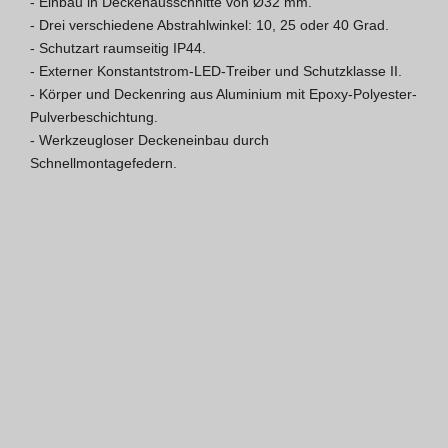
- Einbau in Deckenausschnitte von Ø32 mm.

- Drei verschiedene Abstrahlwinkel: 10, 25 oder 40 Grad.

Hospitality Katalog [EN]
- Schutzart raumseitig IP44.

- Externer Konstantstrom-LED-Treiber und Schutzklasse II.

Hospitality Katalog [PT]
- Körper und Deckenring aus Aluminium mit Epoxy-Polyester-
Pulverbeschichtung.

Gesamkatalog [EN/FR]
- Werkzeugloser Deckeneinbau durch 
Schnellmontagefedern.
Gesamkatalog [PT/ES]