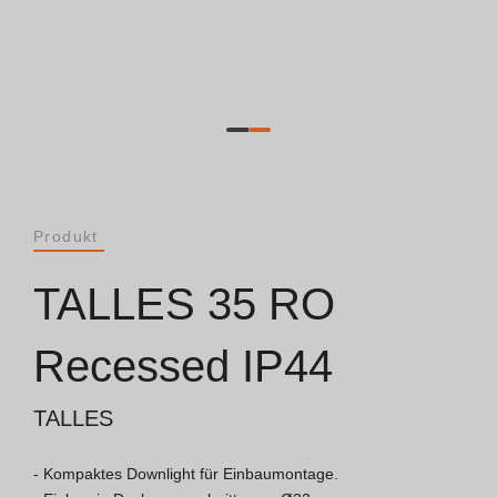
Dokumente
Allgemeine Betrachtungen
ISO 9001 Zertifikat
Allgemeine Verkaufsbedingungen
Produkt
Garantiebedingungen
TALLES 35 RO
Logo Pack
Recessed IP44
TALLES
Kataloge
- Kompaktes Downlight für Einbaumontage.

Essence Katalog [PT/EN]