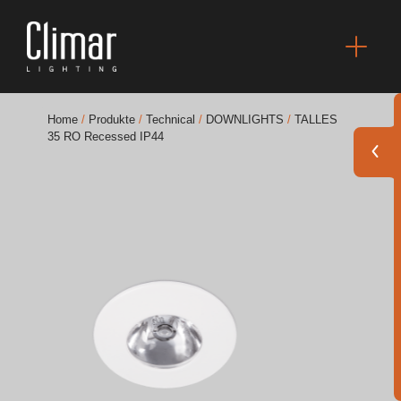
Home
/
Produkte
/
Technical
/
DOWNLIGHTS
/
TALLES
35 RO Recessed IP44
Broschüres
Finishes Book
BOYA OUT Shapes
Akustische Lösungen
Beste Projekte