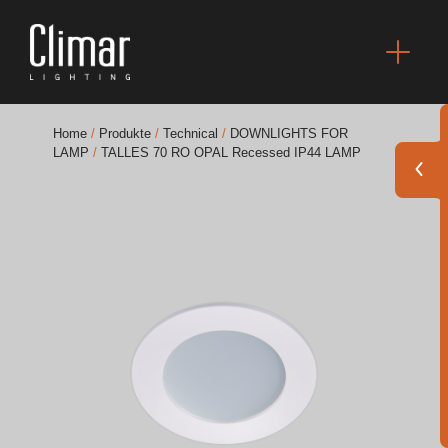
Home
/
Produkte
/
Technical
/
DOWNLIGHTS FOR
LAMP
/
TALLES 70 RO OPAL Recessed IP44 LAMP
Broschüres
Finishes Book
BOYA OUT Shapes
Akustische Lösungen
Beste Projekte