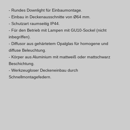
Hospitality Katalog [EN]
- Rundes Downlight für Einbaumontage.

- Einbau in Deckenausschnitte von Ø64 mm.

Hospitality Katalog [PT]
- Schutzart raumseitig IP44.

- Für den Betrieb mit Lampen mit GU10-Sockel (nicht 
Gesamkatalog [EN/FR]
inbegriffen).

- Diffusor aus gehärtetem Opalglas für homogene und 
Gesamkatalog [PT/ES]
diffuse Beleuchtung.

- Körper aus Aluminium mit mattweiß oder mattschwarz 
Beschichtung.

- Werkzeugloser Deckeneinbau durch 
Schnellmontagefedern.