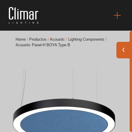
Home
/
Productos
/
Acoustic
/
Lighting Components
/
Acoustic Panel-H BOYA Type B
Catálogos
Essence [PT/EN]
Hospitality [EN]
Hospitality [PT]
General [EN/FR]