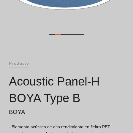
General [PT/ES]
Documentos
Consideraciones Generales
Certificación ISO 9001
Producto
Condiciones de Venta
Acoustic Panel-H
Condiciones de Garantía
BOYA Type B
Logo Pack
BOYA
Folletos
- Elemento acústico de alto rendimiento en fieltro PET 