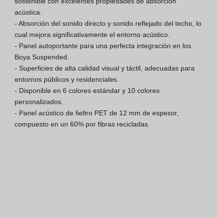
sostenible con excelentes propiedades de absorción 
acústica.

Finishes Book
- Absorción del sonido directo y sonido reflejado del techo, lo 
cual mejora significativamente el entorno acústico.

BOYA OUT Shapes
- Panel autoportante para una perfecta integración en los 
Boya Suspended.

Soluciones Acústicas
- Superficies de alta calidad visual y táctil, adecuadas para 
entornos públicos y residenciales.

Mejores Proyectos
- Disponible en 6 colores estándar y 10 colores 
personalizados.

- Panel acústico de fieltro PET de 12 mm de espesor, 
compuesto en un 60% por fibras recicladas.