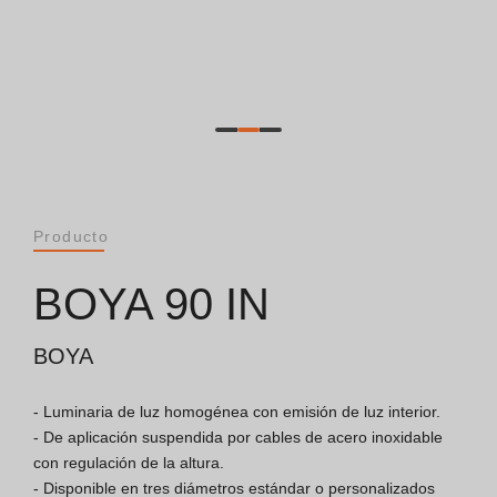
General [PT/ES]
Documentos
Consideraciones Generales
Certificación ISO 9001
Producto
Condiciones de Venta
BOYA 90 IN
Condiciones de Garantía
BOYA
Logo Pack
- Luminaria de luz homogénea con emisión de luz interior.

- De aplicación suspendida por cables de acero inoxidable 
con regulación de la altura.

Folletos
- Disponible en tres diámetros estándar o personalizados 