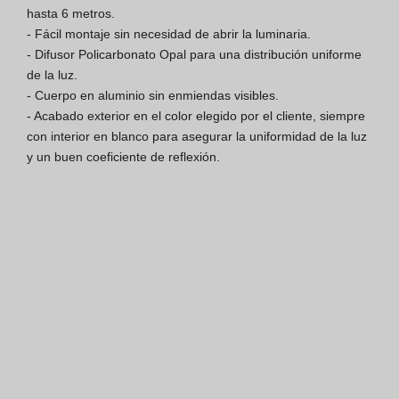
hasta 6 metros.

Finishes Book
- Fácil montaje sin necesidad de abrir la luminaria.

- Difusor Policarbonato Opal para una distribución uniforme 
BOYA OUT Shapes
de la luz.

- Cuerpo en aluminio sin enmiendas visibles.

Soluciones Acústicas
- Acabado exterior en el color elegido por el cliente, siempre 
con interior en blanco para asegurar la uniformidad de la luz 
Mejores Proyectos
y un buen coeficiente de reflexión.