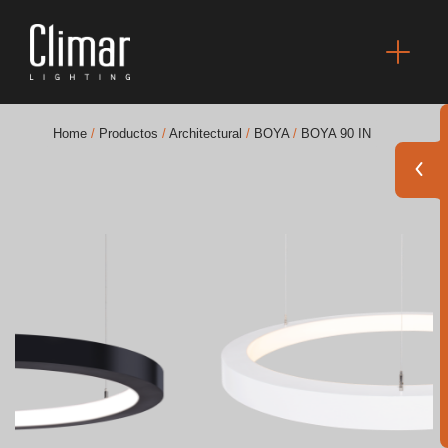
Home
/
Productos
/
Architectural
/
BOYA
/
BOYA 90 IN
Catálogos
Essence [PT/EN]
Hospitality [EN]
Hospitality [PT]
General [EN/FR]