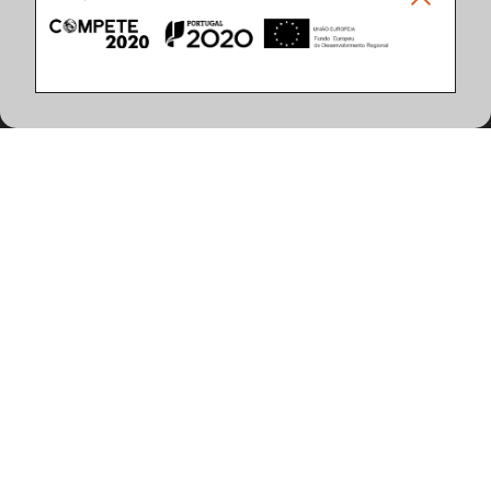
Caracteristicas del Producto
(24 artículos encontrados)
Potencia del Sistema (W)
46
49
65
69