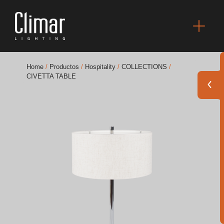
Home
/
Productos
/
Hospitality
/
COLLECTIONS
/
CIVETTA TABLE
Catálogos
Essence [PT/EN]
Hospitality [EN]
Hospitality [PT]
General [EN/FR]