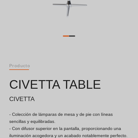
General [PT/ES]
Documentos
Consideraciones Generales
Certificación ISO 9001
Producto
Condiciones de Venta
CIVETTA TABLE
Condiciones de Garantía
CIVETTA
Logo Pack
- Colección de lámparas de mesa y de pie con líneas 
sencillas y equilibradas.

- Con difusor superior en la pantalla, proporcionando una 
Folletos
iluminación acogedora y un acabado notablemente perfecto.
