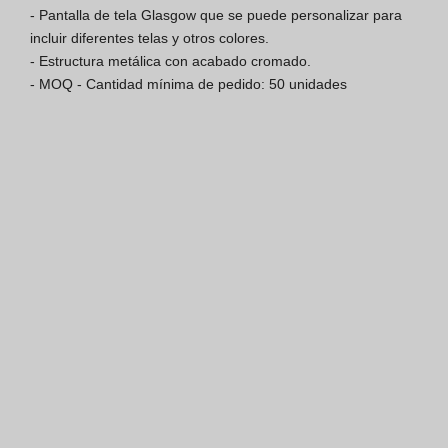
- Pantalla de tela Glasgow que se puede personalizar para 
Finishes Book
incluir diferentes telas y otros colores.

- Estructura metálica con acabado cromado.

BOYA OUT Shapes
- MOQ - Cantidad mínima de pedido: 50 unidades
Soluciones Acústicas
Mejores Proyectos