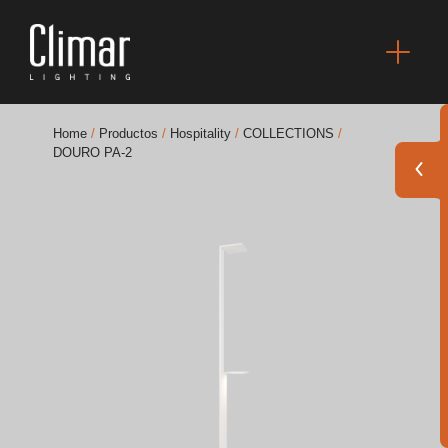
Home
/
Productos
/
Hospitality
/
COLLECTIONS
/
DOURO PA-2
Catálogos
Essence [PT/EN]
Hospitality [EN]
Hospitality [PT]
General [EN/FR]