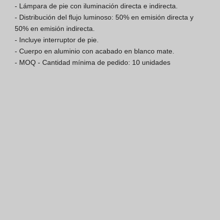
- Lámpara de pie con iluminación directa e indirecta.

Finishes Book
- Distribución del flujo luminoso: 50% en emisión directa y 
50% en emisión indirecta.

BOYA OUT Shapes
- Incluye interruptor de pie.

- Cuerpo en aluminio con acabado en blanco mate.

Soluciones Acústicas
- MOQ - Cantidad mínima de pedido: 10 unidades
Mejores Proyectos