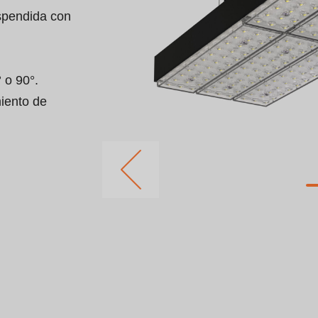
spendida con 
o 90°. 

iento de 