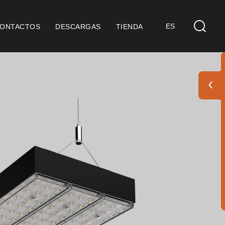
ES
ONTACTOS
DESCARGAS
TIENDA
etos
Finishes Book
BOYA OUT Shapes
Soluciones Acústicas
Mejores Proyectos