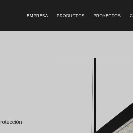
EMPRESA
PRODUCTOS
PROYECTOS
C
Documentos
Foll
Consideraciones Generales
Certificación ISO 9001
Condiciones de Venta
Condiciones de Garantía
rotección 
Logo Pack