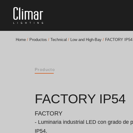
Home
/
Productos
/
Technical
/
Low and High-Bay
/
FACTORY IP54
Catálogos
Essence [PT/EN]
Producto
Hospitality [EN]
FACTORY IP54
Hospitality [PT]
General [EN/FR]
FACTORY
- Luminaria industrial LED con grado de p
General [PT/ES]
IP54.
