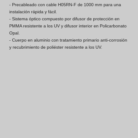
- Precableado con cable H05RN-F de 1000 mm para una 
Finishes Book
instalación rápida y fácil.

- Sistema óptico compuesto por difusor de protección en 
BOYA OUT Shapes
PMMA resistente a los UV y difusor interior en Policarbonato 
Opal.

Soluciones Acústicas
- Cuerpo en aluminio con tratamiento primario anti-corrosión 
y recubrimiento de poliéster resistente a los UV.
Mejores Proyectos