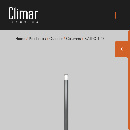
Home
/
Productos
/
Outdoor
/
Columns
/
KAIRO 120
Catálogos
Essence [PT/EN]
Hospitality [EN]
Hospitality [PT]
General [EN/FR]