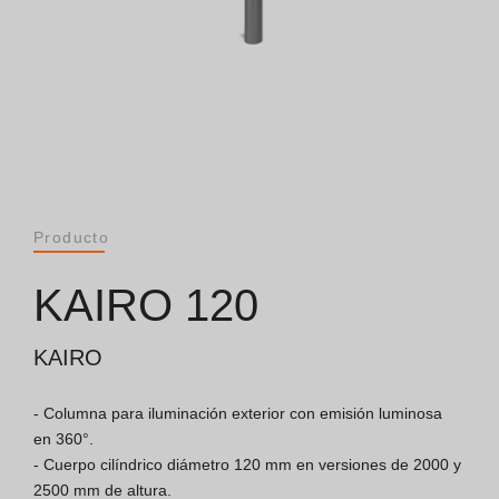
General [PT/ES]
Documentos
Consideraciones Generales
Certificación ISO 9001
Producto
Condiciones de Venta
KAIRO 120
Condiciones de Garantía
KAIRO
Logo Pack
- Columna para iluminación exterior con emisión luminosa 
en 360°.

- Cuerpo cilíndrico diámetro 120 mm en versiones de 2000 y 
Folletos
2500 mm de altura.
