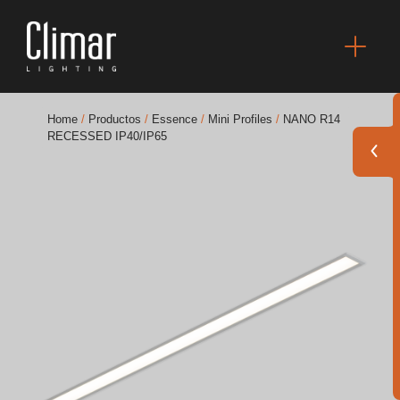
Home
/
Productos
/
Essence
/
Mini Profiles
/
NANO R14
RECESSED IP40/IP65
Catálogos
Essence [PT/EN]
Hospitality [EN]
Hospitality [PT]
General [EN/FR]