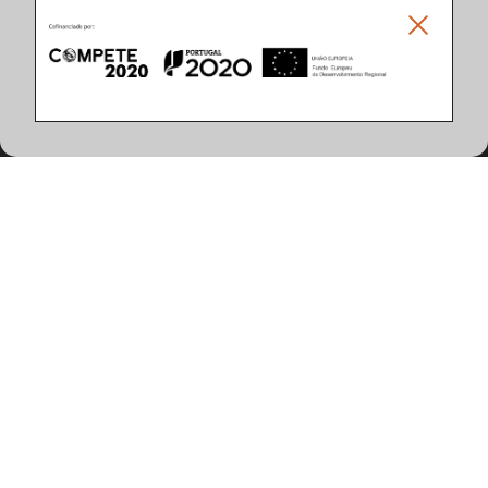
Caracteristicas del Producto
(468 artículos encontrados)
Temperatura de Color
Grado de Protección del Cuerpo
2700K
40
3000K
65
4000K