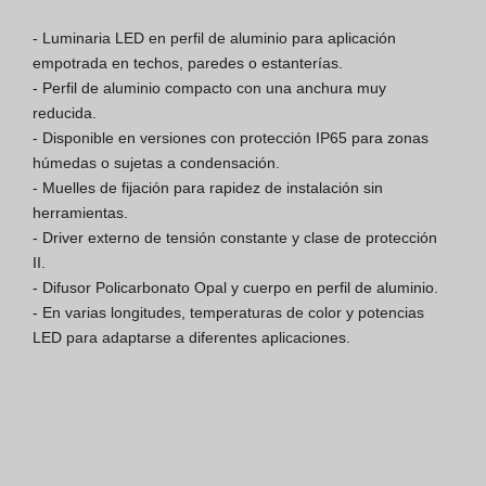
Finishes Book
- Luminaria LED en perfil de aluminio para aplicación 
empotrada en techos, paredes o estanterías.

BOYA OUT Shapes
- Perfil de aluminio compacto con una anchura muy 
reducida.

Soluciones Acústicas
- Disponible en versiones con protección IP65 para zonas 
húmedas o sujetas a condensación.

Mejores Proyectos
- Muelles de fijación para rapidez de instalación sin 
herramientas.

- Driver externo de tensión constante y clase de protección 
II.

- Difusor Policarbonato Opal y cuerpo en perfil de aluminio.

- En varias longitudes, temperaturas de color y potencias 
LED para adaptarse a diferentes aplicaciones.