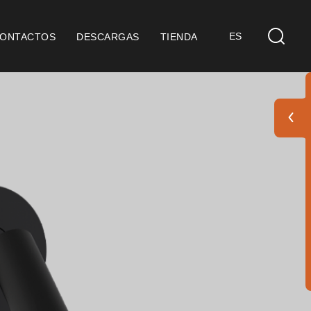
ES
ONTACTOS
DESCARGAS
TIENDA
etos
Finishes Book
BOYA OUT Shapes
Soluciones Acústicas
Mejores Proyectos