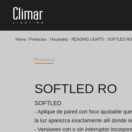
Home
/
Productos
/
Hospitality
/
READING LIGHTS
/
SOFTLED RO
Catálogos
Producto
Essence [PT/EN]
Hospitality [EN]
SOFTLED RO
Hospitality [PT]
SOFTLED
General [EN/FR]
- Aplique de pared con foco ajustable qu
la luz aparezca exactamente allí donde se
General [PT/ES]
- Versiones con o sin interruptor incorpora