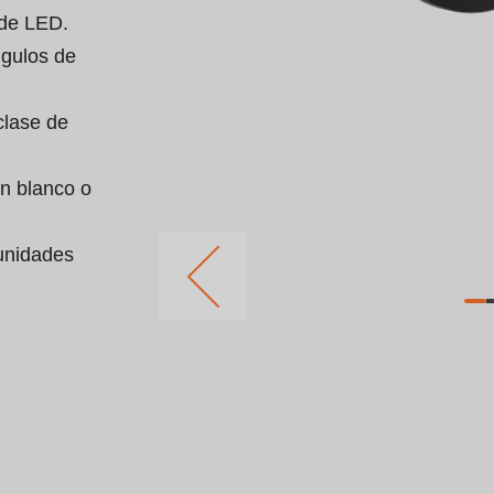
de LED.

ngulos de 
clase de 
n blanco o 
unidades