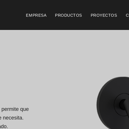
EMPRESA
PRODUCTOS
PROYECTOS
C
Documentos
Foll
Consideraciones Generales
Certificación ISO 9001
Condiciones de Venta
Condiciones de Garantía
e permite que 
 necesita.

Logo Pack
do.
