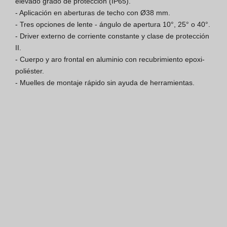
elevado grado de protección (IP65).

- Aplicación en aberturas de techo con Ø38 mm.

Finishes Book
- Tres opciones de lente - ángulo de apertura 10°, 25° o 40°.

- Driver externo de corriente constante y clase de protección 
BOYA OUT Shapes
II.

- Cuerpo y aro frontal en aluminio con recubrimiento epoxi-
Soluciones Acústicas
poliéster.

- Muelles de montaje rápido sin ayuda de herramientas.
Mejores Proyectos