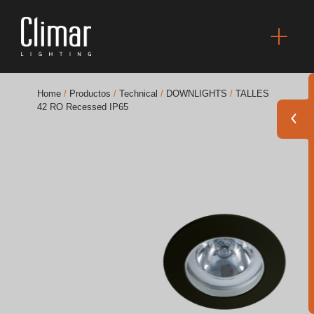
Home
/
Productos
/
Technical
/
DOWNLIGHTS
/
TALLES
42 RO Recessed IP65
Catálogos
Essence [PT/EN]
Hospitality [EN]
Hospitality [PT]
General [EN/FR]