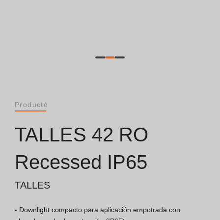
General [PT/ES]
Documentos
Consideraciones Generales
Certificación ISO 9001
Producto
Condiciones de Venta
TALLES 42 RO
Condiciones de Garantía
Recessed IP65
Logo Pack
TALLES
Folletos
- Downlight compacto para aplicación empotrada con 