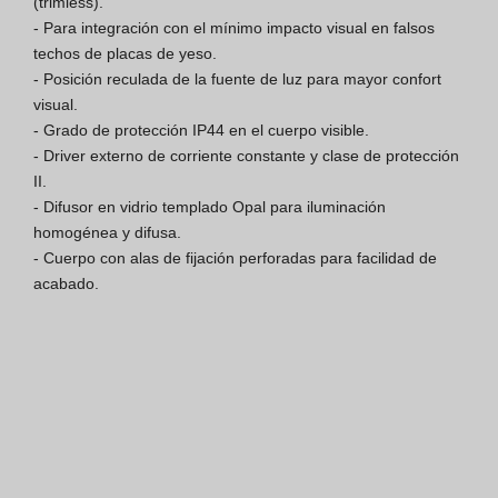
(trimless).

- Para integración con el mínimo impacto visual en falsos 
Finishes Book
techos de placas de yeso.

- Posición reculada de la fuente de luz para mayor confort 
BOYA OUT Shapes
visual.

- Grado de protección IP44 en el cuerpo visible.

Soluciones Acústicas
- Driver externo de corriente constante y clase de protección 
II.

Mejores Proyectos
- Difusor en vidrio templado Opal para iluminación 
homogénea y difusa.

- Cuerpo con alas de fijación perforadas para facilidad de 
acabado.