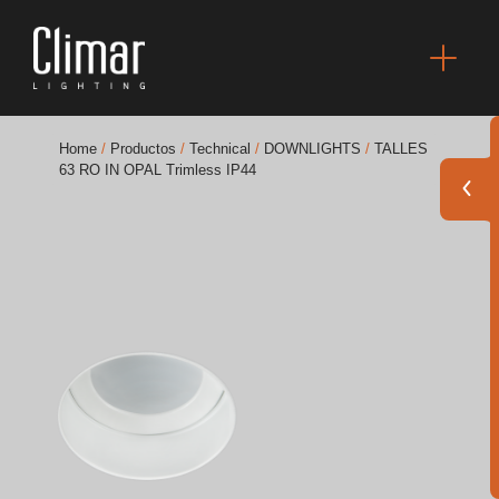
Home
/
Productos
/
Technical
/
DOWNLIGHTS
/
TALLES
63 RO IN OPAL Trimless IP44
Catálogos
Essence [PT/EN]
Hospitality [EN]
Hospitality [PT]
General [EN/FR]