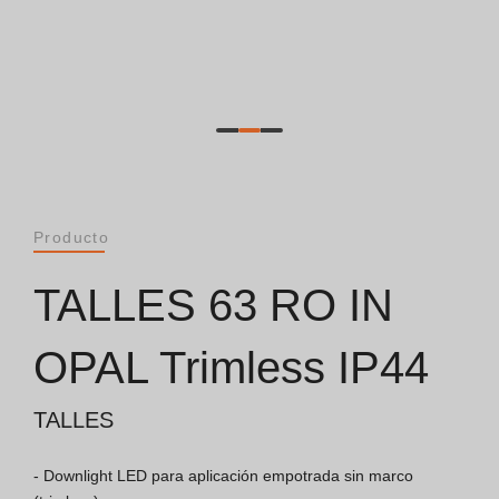
General [PT/ES]
Documentos
Consideraciones Generales
Certificación ISO 9001
Producto
Condiciones de Venta
TALLES 63 RO IN
Condiciones de Garantía
OPAL Trimless IP44
Logo Pack
TALLES
Folletos
- Downlight LED para aplicación empotrada sin marco 