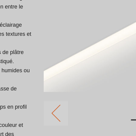
n entre le 
´éclairage 
s textures et 
 de plâtre 
tiqué.

s humides ou 
asse de 
s en profil 
couleur et 
rt des 