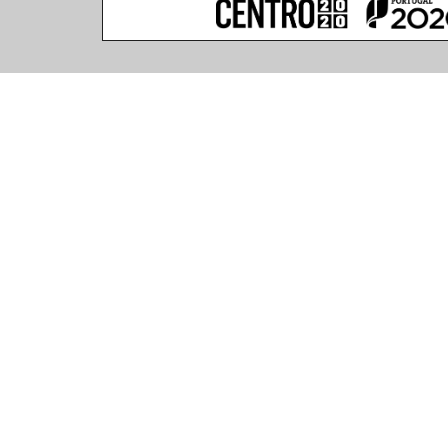
Caractéristiques du Produit
(270 articles trouvés)
Température de Coleur
Degrée de Protection du Corp
Longueur
2700K
40
230
3000K
65
235
4000K
280
285
330