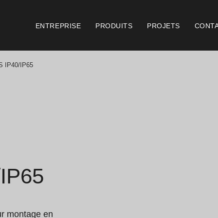
ENTREPRISE
PRODUITS
PROJETS
CONT
 IP40/IP65
Catalogues
Document
Essence [PT/EN]
Cons
Hospitality [EN]
Cert
Hospitality [PT]
Cond
IP65
Général [EN/FR]
Cond
Général [PT/ES]
Logo
ur montage en 