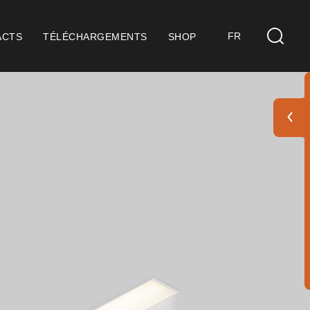
FR
ACTS
TÉLÉCHARGEMENTS
SHOP
s
idérations Générales
ification ISO 9001
itions de Vente
itions de Garantie
 Pack