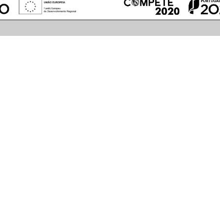
 (mm)
480
2530
485
2535
530
3030
535
3035
1030