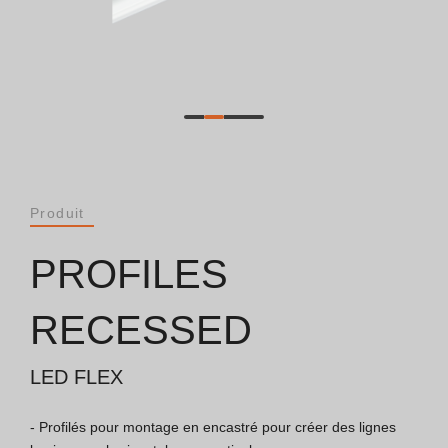
Catalogues
Essence [PT/EN]
Hospitality [EN]
Hospitality [PT]
Produit
Général [EN/FR]
PROFILES
Général [PT/ES]
RECESSED
LED FLEX
Documents
- Profilés pour montage en encastré pour créer des lignes 
Considérations Générales