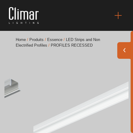
Home
/
Produits
/
Essence
/
LED Strips and Non
Electrified Profiles
/
PROFILES RECESSED
Brochures
Finishes Book
BOYA OUT Shapes
Solutions Acoustiques
Meilleurs Projets