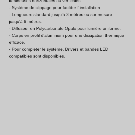
lumineuses horizontales ou verticales.

- Système de clippage pour faciliter l´installation.

Certification ISO 9001
- Longueurs standard jusqu'à 3 mètres ou sur mesure 
jusqu'à 6 mètres.

Conditions de Vente
- Diffuseur en Polycarbonate Opale pour lumière uniforme.

- Corps en profil d'aluminium pour une dissipation thermique 
Conditions de Garantie
efficace.

- Pour compléter le système, Drivers et bandes LED 
Logo Pack
compatibles sont disponibles.