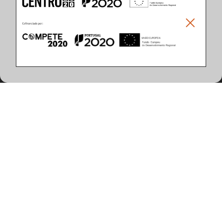
Caractéristiques du Produit
(8 articles trouvés)
Application
Encastré en Plafond
Finition
Longueur (mm)