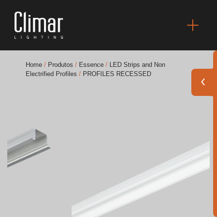
Home
/
Produtos
/
Essence
/
LED Strips and Non
Electrified Profiles
/
PROFILES RECESSED
Brochuras
Finishes Book
BOYA OUT Shapes
Soluções Acústicas
Melhores Projetos