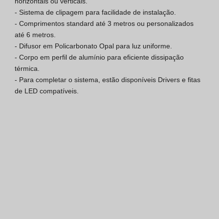
horizontais ou verticais.

- Sistema de clipagem para facilidade de instalação.

Certificação SGQ ISO 9001
- Comprimentos standard até 3 metros ou personalizados 
até 6 metros.

Condições de Venda
- Difusor em Policarbonato Opal para luz uniforme.

- Corpo em perfil de alumínio para eficiente dissipação 
Condições de Garantia
térmica.

- Para completar o sistema, estão disponíveis Drivers e fitas 
Logo Pack
de LED compatíveis.