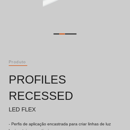
Catálogos
Essence [PT/EN]
Hospitality [EN]
Hospitality [PT]
Produto
Geral [EN/FR]
PROFILES
Geral [PT/ES]
RECESSED
LED FLEX
Documentos
- Perfis de aplicação encastrada para criar linhas de luz 
Considerações Gerais