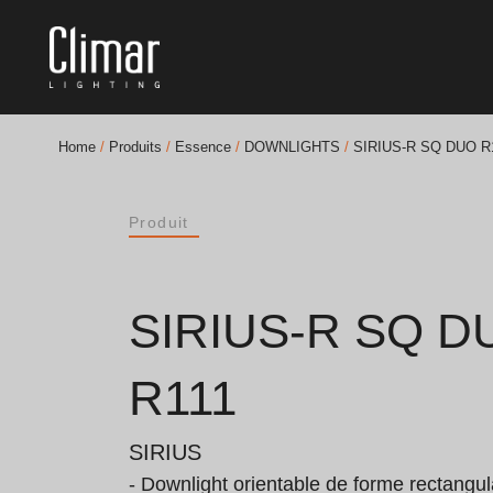
Home
/
Produits
/
Essence
/
DOWNLIGHTS
/
SIRIUS-R SQ DUO R
Brochures
Produit
Finishes Book
BOYA OUT Shapes
SIRIUS-R SQ D
Solutions Acoustiques
R111
Meilleurs Projets
SIRIUS
- Downlight orientable de forme rectangul