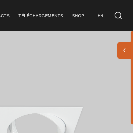
FR
ACTS
TÉLÉCHARGEMENTS
SHOP
s
idérations Générales
ification ISO 9001
itions de Vente
itions de Garantie
 Pack