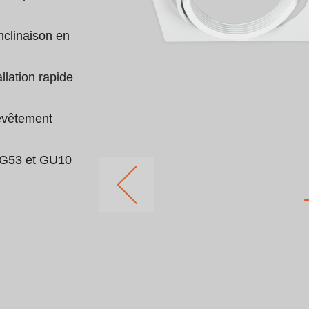
nclinaison en 
llation rapide 
revêtement 
t G53 et GU10 