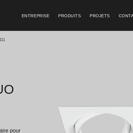
ENTREPRISE
PRODUITS
PROJETS
CONT
111
Catalogues
Document
Essence [PT/EN]
Cons
Hospitality [EN]
Cert
UO
Hospitality [PT]
Cond
Général [EN/FR]
Cond
Général [PT/ES]
Logo
aire pour 