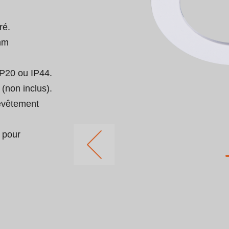
é.

mm 
P20 ou IP44.

(non inclus).

revêtement 
 pour 