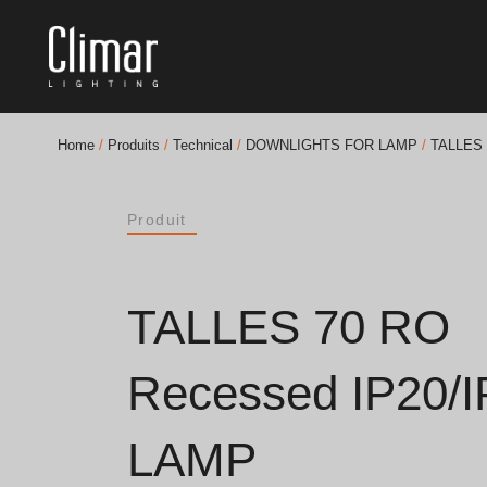
Home
/
Produits
/
Technical
/
DOWNLIGHTS FOR LAMP
/
TALLES 
Brochures
Produit
Finishes Book
BOYA OUT Shapes
TALLES 70 RO
Solutions Acoustiques
Recessed IP20/I
Meilleurs Projets
LAMP