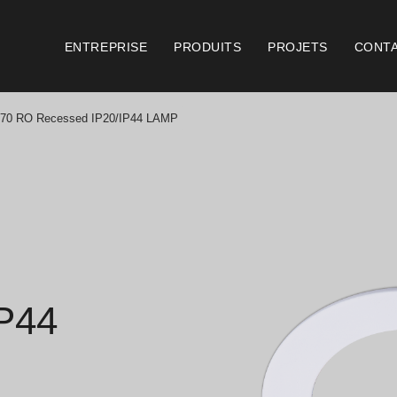
ENTREPRISE
PRODUITS
PROJETS
CONT
70 RO Recessed IP20/IP44 LAMP
Catalogues
Document
Essence [PT/EN]
Cons
Hospitality [EN]
Cert
Hospitality [PT]
Cond
P44
Général [EN/FR]
Cond
Général [PT/ES]
Logo