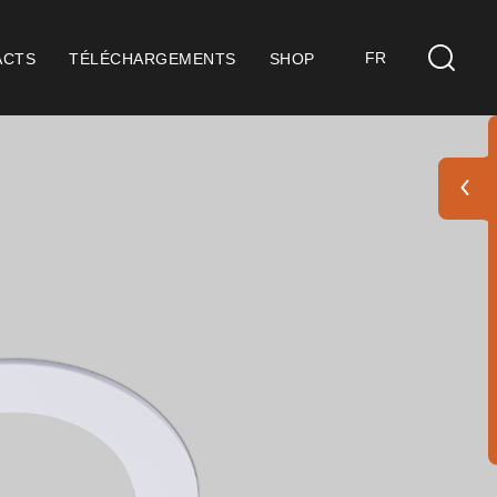
FR
ACTS
TÉLÉCHARGEMENTS
SHOP
s
idérations Générales
ification ISO 9001
itions de Vente
itions de Garantie
 Pack