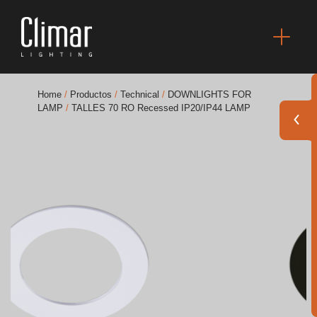
Home
/
Productos
/
Technical
/
DOWNLIGHTS FOR
LAMP
/
TALLES 70 RO Recessed IP20/IP44 LAMP
Catálogos
Essence [PT/EN]
Hospitality [EN]
Hospitality [PT]
General [EN/FR]