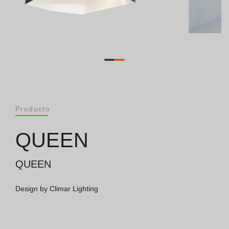
General [PT/ES]
Documentos
Consideraciones Generales
Certificación ISO 9001
Producto
Condiciones de Venta
QUEEN
Condiciones de Garantía
QUEEN
Logo Pack
Design by Climar Lighting
Folletos