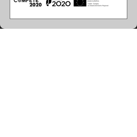
Caracteristicas del Producto
(2 artículos encontrados)
Potencia del Sistema (W)
28
Control
Fuente de Alimentación DALI
Fuente de Alimentación ON/OFF