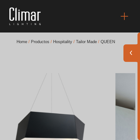
Home
/
Productos
/
Hospitality
/
Tailor Made
/
QUEEN
Catálogos
Essence [PT/EN]
Hospitality [EN]
Hospitality [PT]
General [EN/FR]