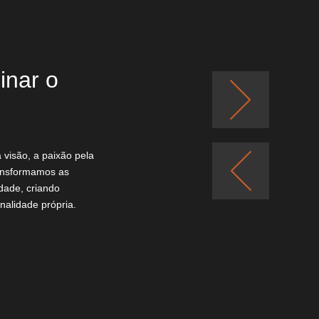
inar o
visão, a paixão pela 
ansformamos as 
dade, criando 
alidade própria.