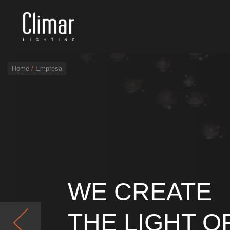
Home
/
Empresa
Brochuras
Finishes Book
BOYA OUT Shapes
Soluções Acústicas
WE CREATE

Melhores Projetos
THE LIGHT OF