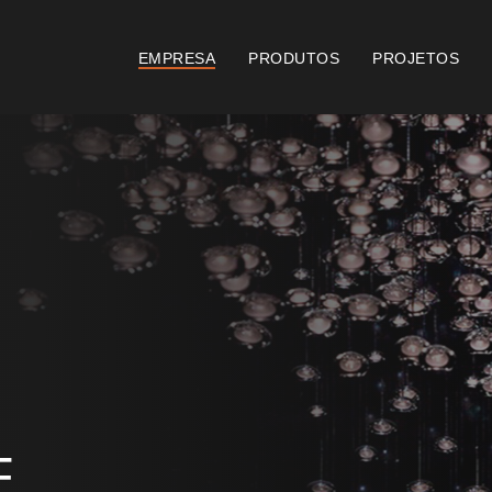
EMPRESA
PRODUTOS
PROJETOS
Catálogos
Documento
Essence [PT/EN]
Consi
Hospitality [EN]
Certi
Hospitality [PT]
Condi
Geral [EN/FR]
Condi
Geral [PT/ES]
Logo 

