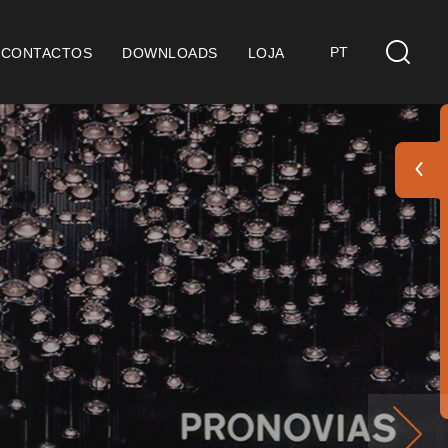
PT
CONTACTOS
DOWNLOADS
LOJA
s
derações Gerais
ficação SGQ ISO 9001
ções de Venda
ções de Garantia
Pack