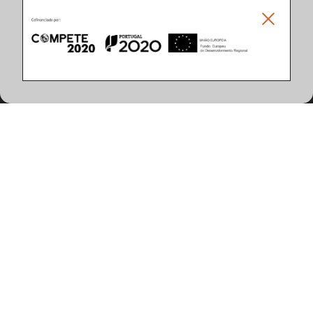
Características do Produto
(8 artigos encontrados)
Potência do Sistema (W)
Controlo
24
DALI
30
ON/OFF