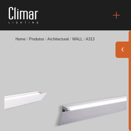
Home
/
Produtos
/
Architectural
/
WALL
/
A313
Brochuras
Finishes Book
BOYA OUT Shapes
Soluções Acústicas
Melhores Projetos