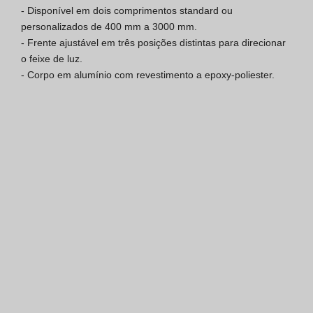
- Disponível em dois comprimentos standard ou 
Certificação SGQ ISO 9001
personalizados de 400 mm a 3000 mm.

- Frente ajustável em três posições distintas para direcionar 
Condições de Venda
o feixe de luz.

- Corpo em alumínio com revestimento a epoxy-poliester.
Condições de Garantia
Logo Pack