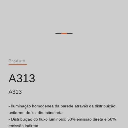
Catálogos
Essence [PT/EN]
Hospitality [EN]
Hospitality [PT]
Produto
Geral [EN/FR]
A313
Geral [PT/ES]
A313
- Iluminação homogénea da parede através da distribuição 
Documentos
uniforme de luz direta/indireta.

- Distribuição do fluxo luminoso: 50% emissão direta e 50% 
Considerações Gerais
emissão indireta.
