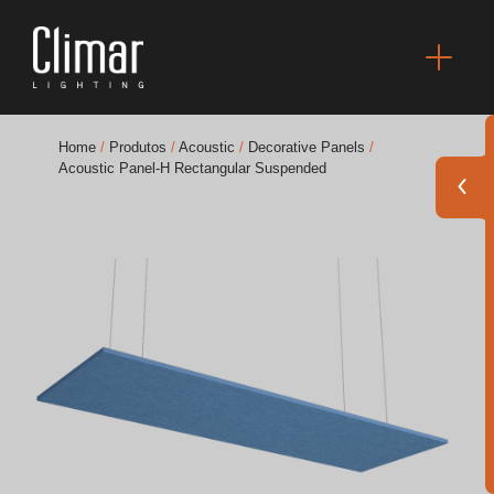
Home
/
Produtos
/
Acoustic
/
Decorative Panels
/
Acoustic Panel-H Rectangular Suspended
Brochuras
Finishes Book
BOYA OUT Shapes
Soluções Acústicas
Melhores Projetos