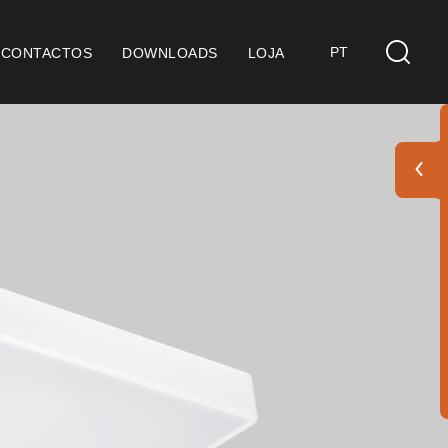
PT
CONTACTOS
DOWNLOADS
LOJA
s
derações Gerais
ficação SGQ ISO 9001
ções de Venda
ções de Garantia
Pack