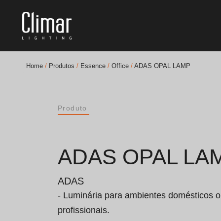
Home
/
Produtos
/
Essence
/
Office
/
ADAS OPAL LAMP
Brochuras
Produto
Finishes Book
BOYA OUT Shapes
ADAS OPAL LA
Soluções Acústicas
ADAS
Melhores Projetos
- Luminária para ambientes domésticos o
profissionais.
