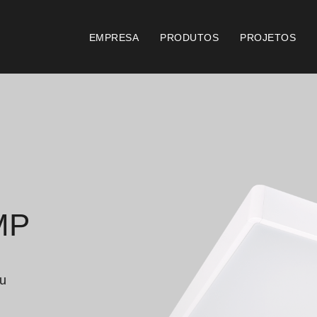
EMPRESA
PRODUTOS
PROJETOS
Catálogos
Documento
Essence [PT/EN]
Consi
Hospitality [EN]
Certi
MP
Hospitality [PT]
Condi
Geral [EN/FR]
Condi
u 
Geral [PT/ES]
Logo 