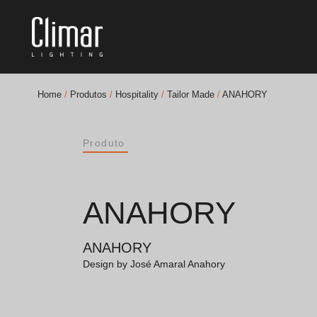
Home
/
Produtos
/
Hospitality
/
Tailor Made
/
ANAHORY
Brochuras
Produto
Finishes Book
BOYA OUT Shapes
ANAHORY
Soluções Acústicas
ANAHORY
Melhores Projetos
Design by José Amaral Anahory