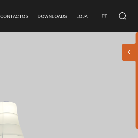
PT
CONTACTOS
DOWNLOADS
LOJA
s
derações Gerais
ficação SGQ ISO 9001
ções de Venda
ções de Garantia
Pack