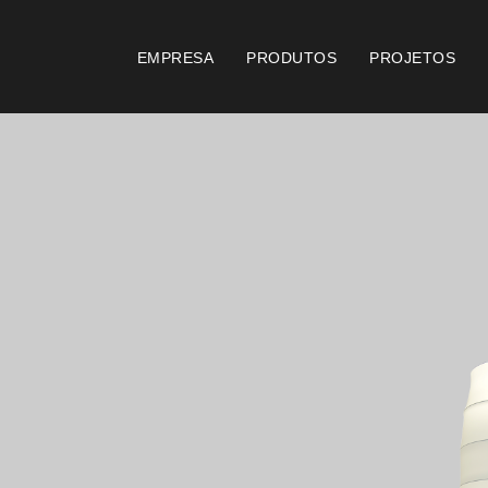
EMPRESA
PRODUTOS
PROJETOS
Catálogos
Documento
Essence [PT/EN]
Consi
Hospitality [EN]
Certi
Hospitality [PT]
Condi
Geral [EN/FR]
Condi
Geral [PT/ES]
Logo 