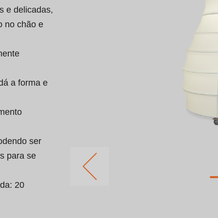
s e delicadas, 
o no chão e 
mente 
dá a forma e 
mento 
odendo ser 
s para se 
da: 20 