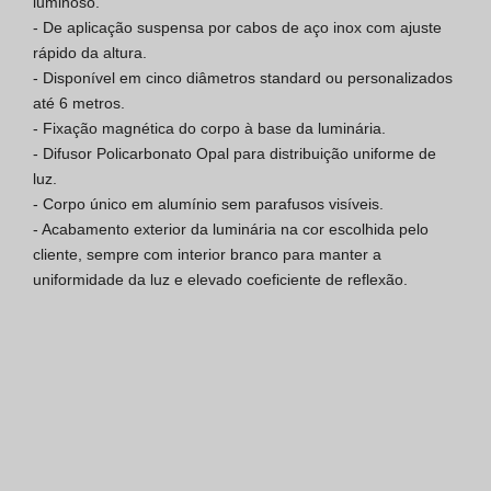
luminoso.

- De aplicação suspensa por cabos de aço inox com ajuste 
Certificação SGQ ISO 9001
rápido da altura.

- Disponível em cinco diâmetros standard ou personalizados 
Condições de Venda
até 6 metros.

- Fixação magnética do corpo à base da luminária.

Condições de Garantia
- Difusor Policarbonato Opal para distribuição uniforme de 
luz.

Logo Pack
- Corpo único em alumínio sem parafusos visíveis.

- Acabamento exterior da luminária na cor escolhida pelo 
cliente, sempre com interior branco para manter a 
uniformidade da luz e elevado coeficiente de reflexão.