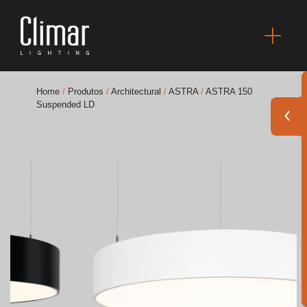
Home
/
Produtos
/
Architectural
/
ASTRA
/
ASTRA 150
Suspended LD
Brochuras
Finishes Book
BOYA OUT Shapes
Soluções Acústicas
Melhores Projetos