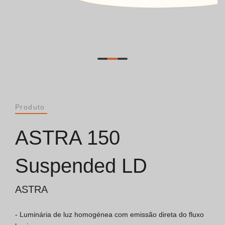
Catálogos
Essence [PT/EN]
Hospitality [EN]
Hospitality [PT]
Produto
Geral [EN/FR]
ASTRA 150
Geral [PT/ES]
Suspended LD
ASTRA
Documentos
- Luminária de luz homogénea com emissão direta do fluxo 
Considerações Gerais