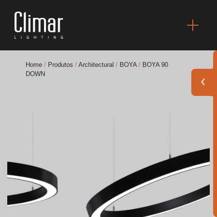
Home
/
Produtos
/
Architectural
/
BOYA
/
BOYA 90
DOWN
Brochuras
Finishes Book
BOYA OUT Shapes
Soluções Acústicas
Melhores Projetos