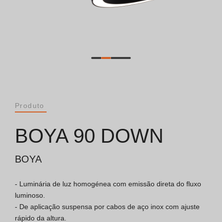
Catálogos
Essence [PT/EN]
Hospitality [EN]
Hospitality [PT]
Produto
Geral [EN/FR]
BOYA 90 DOWN
Geral [PT/ES]
BOYA
- Luminária de luz homogénea com emissão direta do fluxo 
Documentos
luminoso.

- De aplicação suspensa por cabos de aço inox com ajuste 
Considerações Gerais
rápido da altura.
