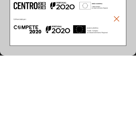
Características do Produto
(56 artigos encontrados)
Potência do Sistema (W)
Controlo
49
DALI
67
ON/OFF