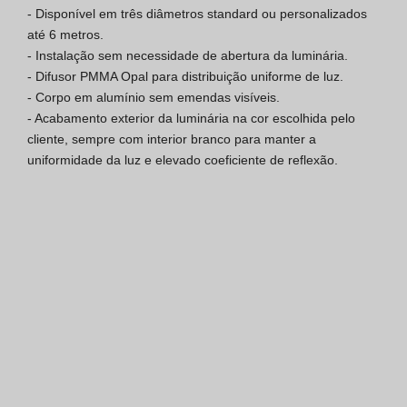
- Disponível em três diâmetros standard ou personalizados 
Certificação SGQ ISO 9001
até 6 metros.

- Instalação sem necessidade de abertura da luminária.

Condições de Venda
- Difusor PMMA Opal para distribuição uniforme de luz.

- Corpo em alumínio sem emendas visíveis.

Condições de Garantia
- Acabamento exterior da luminária na cor escolhida pelo 
cliente, sempre com interior branco para manter a 
Logo Pack
uniformidade da luz e elevado coeficiente de reflexão.