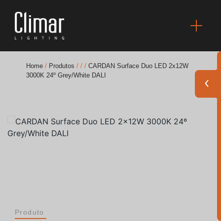
Home
/
Produtos
/
/
/
CARDAN Surface Duo LED 2x12W
3000K 24º Grey/White DALI
Brochuras
Finishes Book
BOYA OUT Shapes
Soluções Acústicas
Melhores Projetos
Produto