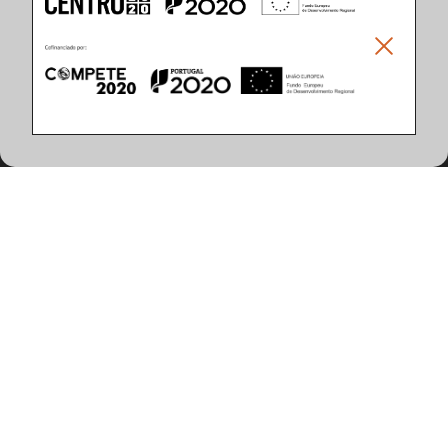
Climar - Indústria De Iluminação, S.A.
Climar Lighting - Sede
Climar - Indústria de Iluminação, S.A.

Rua Estrada Real, 50

3750-866 Águeda

Portugal