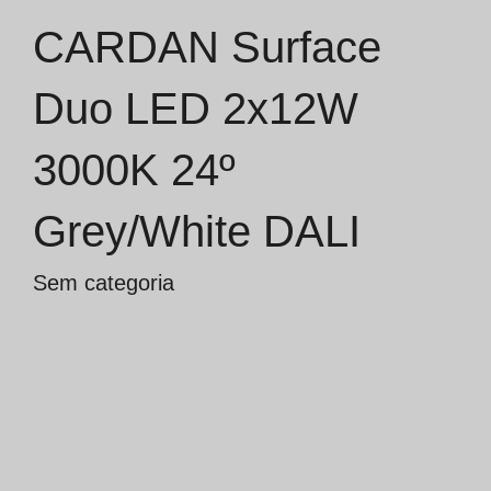
CARDAN Surface
Catálogos
Duo LED 2x12W
Essence [PT/EN]
3000K 24º
Hospitality [EN]
Hospitality [PT]
Grey/White DALI
Geral [EN/FR]
Sem categoria
Geral [PT/ES]
Documentos
Considerações Gerais