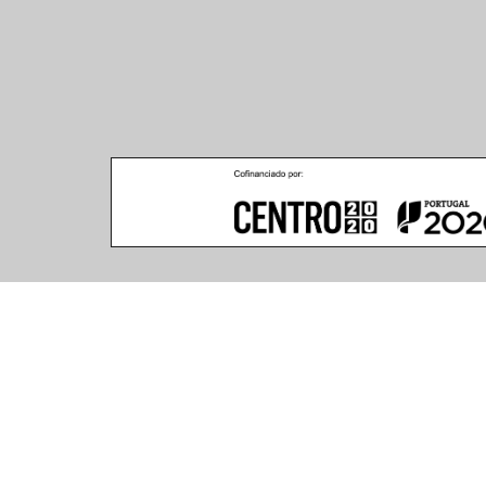
Climar - Indústria De Iluminação, S.A.
Climar Lighting - Sede
Escritório de Londres
Climar - Indústria de 
167–169 Great Portland 
Iluminação, S.A.

Street, 5th Floor,
