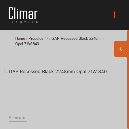
Home
/
Produtos
/
/
/
GAP Recessed Black 2248mm
Opal 71W 840
Brochuras
Finishes Book
BOYA OUT Shapes
Soluções Acústicas
Melhores Projetos
Produto