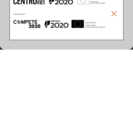
Climar - Indústria De Iluminação, S.A.
Climar Lighting - Sede
Climar - Indústria de Iluminação, S.A.

Rua Estrada Real, 50

3750-866 Águeda

Portugal