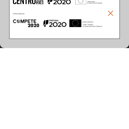
Climar - Indústria De Iluminação, S.A.
Climar Lighting - Sede
Climar - Indústria de Iluminação, S.A.

Rua Estrada Real, 50

3750-866 Águeda

Portugal