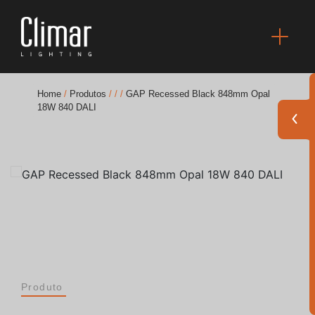
Home
/
Produtos
/
/
/
GAP Recessed Black 848mm Opal
18W 840 DALI
Brochuras
Finishes Book
BOYA OUT Shapes
Soluções Acústicas
Melhores Projetos
Produto