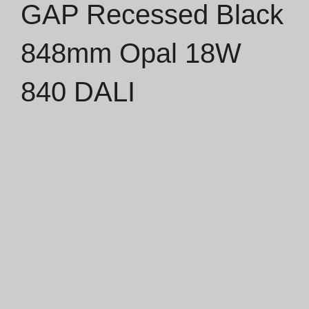
GAP Recessed Black
Catálogos
848mm Opal 18W
Essence [PT/EN]
840 DALI
Hospitality [EN]
Hospitality [PT]
Geral [EN/FR]
Geral [PT/ES]
Documentos
Considerações Gerais