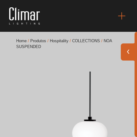
Home
/
Produtos
/
Hospitality
/
COLLECTIONS
/
NOA
SUSPENDED
Brochuras
Finishes Book
BOYA OUT Shapes
Soluções Acústicas
Melhores Projetos