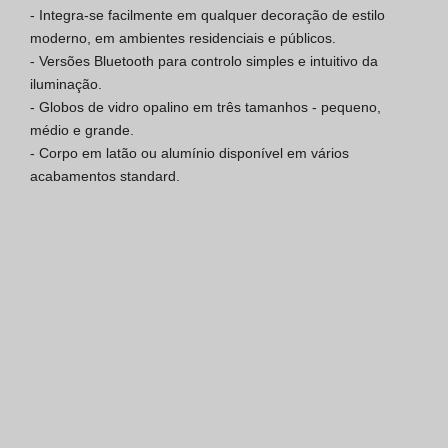
- Integra-se facilmente em qualquer decoração de estilo 
Certificação SGQ ISO 9001
moderno, em ambientes residenciais e públicos.

- Versões Bluetooth para controlo simples e intuitivo da 
Condições de Venda
iluminação.

- Globos de vidro opalino em três tamanhos - pequeno, 
Condições de Garantia
médio e grande.

- Corpo em latão ou alumínio disponível em vários 
Logo Pack
acabamentos standard.