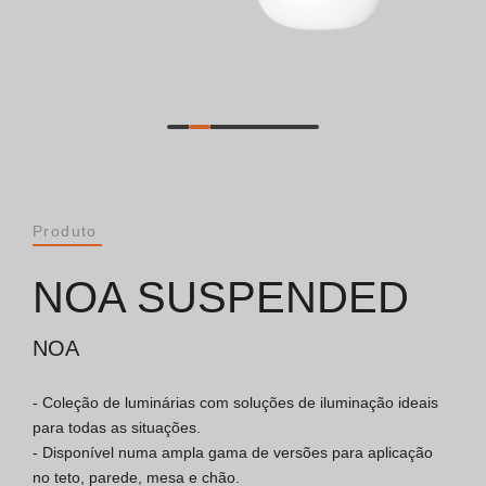
Catálogos
Essence [PT/EN]
Hospitality [EN]
Hospitality [PT]
Produto
Geral [EN/FR]
NOA SUSPENDED
Geral [PT/ES]
NOA
- Coleção de luminárias com soluções de iluminação ideais 
Documentos
para todas as situações.

- Disponível numa ampla gama de versões para aplicação 
Considerações Gerais
no teto, parede, mesa e chão.
