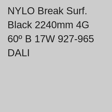
NYLO Break Surf.
Catálogos
Black 2240mm 4G
Essence [PT/EN]
60º B 17W 927-965
Hospitality [EN]
Hospitality [PT]
DALI
Geral [EN/FR]
Geral [PT/ES]
Documentos
Considerações Gerais