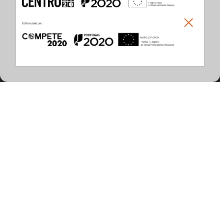
Climar - Indústria De Iluminação, S.A.
Climar Lighting - Sede
Climar - Indústria de Iluminação, S.A.

Rua Estrada Real, 50

3750-866 Águeda

Portugal