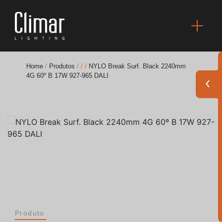
Home
/
Produtos
/
/
/
NYLO Break Surf. Black 2240mm
4G 60º B 17W 927-965 DALI
Brochuras
Finishes Book
BOYA OUT Shapes
Soluções Acústicas
Melhores Projetos
Produto