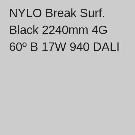
NYLO Break Surf.
Catálogos
Black 2240mm 4G
Essence [PT/EN]
60º B 17W 940 DALI
Hospitality [EN]
Hospitality [PT]
Geral [EN/FR]
Geral [PT/ES]
Documentos
Considerações Gerais