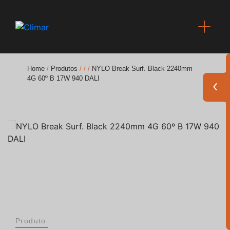
Home
/
Produtos
/
/
/
NYLO Break Surf. Black 2240mm
4G 60º B 17W 940 DALI
Brochuras
Finishes Book
BOYA OUT Shapes
Soluções Acústicas
Melhores Projetos
Produto