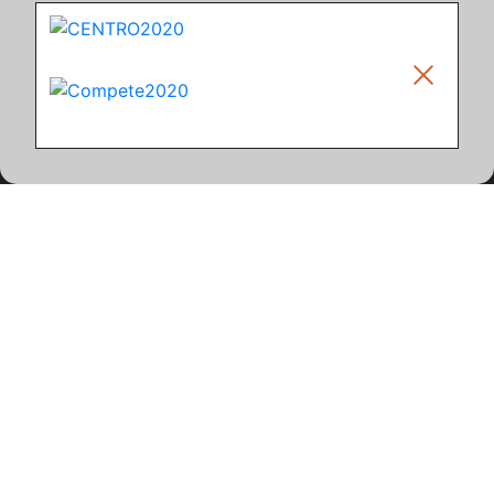
Climar - Indústria De Iluminação, S.A.
Climar Lighting - Sede
Climar - Indústria de Iluminação, S.A.

Rua Estrada Real, 50

3750-866 Águeda

Portugal