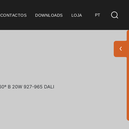
PT
CONTACTOS
DOWNLOADS
LOJA
s
derações Gerais
ficação SGQ ISO 9001
ções de Venda
ções de Garantia
Pack