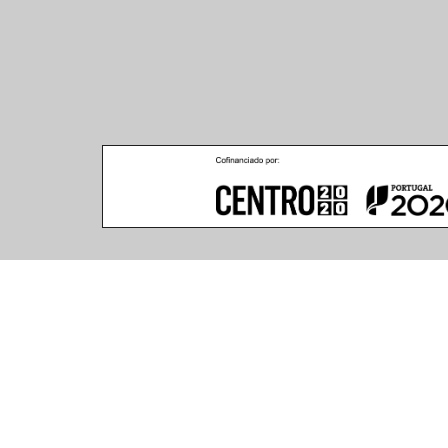
Climar - Indústria De Iluminação, S.A.
Climar Lighting - Sede
Escritório de Londres
Climar - Indústria de 
167–169 Great Portland 
Iluminação, S.A.

Street, 5th Floor,
