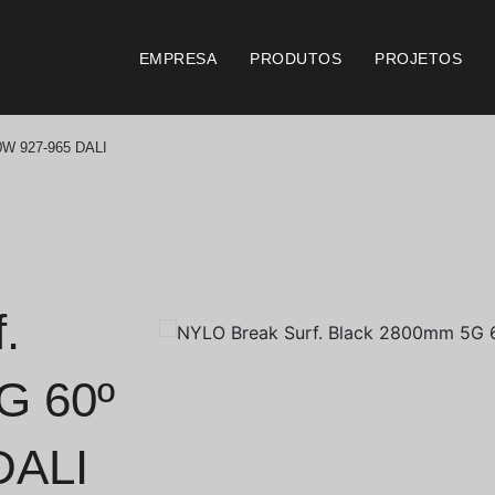
EMPRESA
PRODUTOS
PROJETOS
0W 927-965 DALI
Catálogos
Documento
Essence [PT/EN]
Consi
Hospitality [EN]
Certi
.
Hospitality [PT]
Condi
G 60º
Geral [EN/FR]
Condi
DALI
Geral [PT/ES]
Logo 