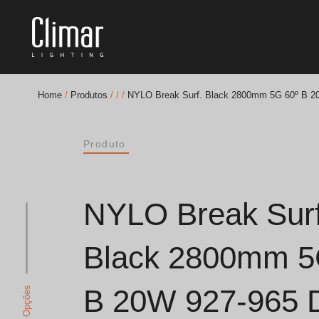
Home
/
Produtos
/
/
/
NYLO Break Surf. Black 2800mm 5G 60º B 2
Brochuras
Produto
Finishes Book
BOYA OUT Shapes
NYLO Break Surf
Soluções Acústicas
Black 2800mm 5
Melhores Projetos
B 20W 927-965 
Ver Opções