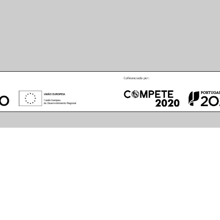
August
2026
S
M
T
W
T
F
S