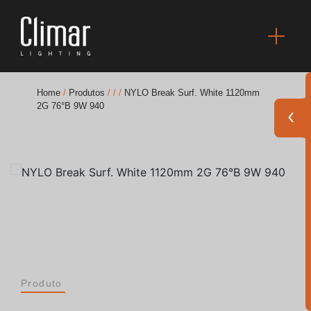
Home
/
Produtos
/
/
/
NYLO Break Surf. White 1120mm
2G 76°B 9W 940
Brochuras
Finishes Book
BOYA OUT Shapes
Soluções Acústicas
Melhores Projetos
Produto