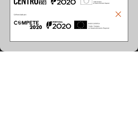
Climar - Indústria De Iluminação, S.A.
Climar Lighting - Sede
Climar - Indústria de Iluminação, S.A.

Rua Estrada Real, 50

3750-866 Águeda

Portugal