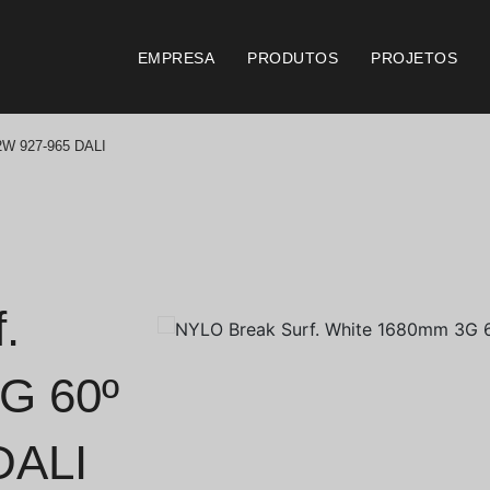
EMPRESA
PRODUTOS
PROJETOS
2W 927-965 DALI
Catálogos
Documento
Essence [PT/EN]
Consi
Hospitality [EN]
Certi
.
Hospitality [PT]
Condi
G 60º
Geral [EN/FR]
Condi
DALI
Geral [PT/ES]
Logo 