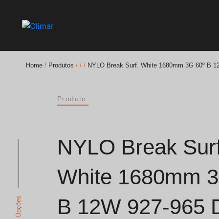
Home
/
Produtos
/
/
/
NYLO Break Surf. White 1680mm 3G 60º B 1
Brochuras
Produto
Finishes Book
BOYA OUT Shapes
NYLO Break Surf
Soluções Acústicas
White 1680mm 3
Melhores Projetos
B 12W 927-965 
Ver Opções