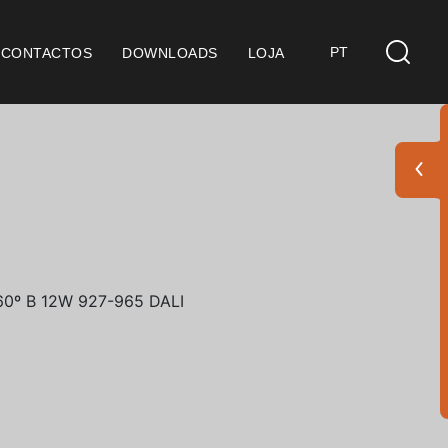
PT
CONTACTOS
DOWNLOADS
LOJA
s
derações Gerais
ficação SGQ ISO 9001
ções de Venda
ções de Garantia
Pack